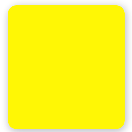
Результат дня:
Поймете, как
превратить инфузию из
«дополнительной опции» в осознанный
инструмент, который работает на
результат.
В результате
у вас останется не список
«коктейлей», а каркас, на который
можно опираться в реальной
практике.
Если вы давно хотели привести практику
инфузионной терапии в порядок
или только присматриваетесь и хотите
войти в метод без ошибок —
этот цикл
даст понятный алгоритм и снимет
возникающие страхи
.