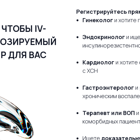
Регистрируйтесь прям
Гинеколог
и хотите 
 ЧТОБЫ IV-
Эндокринолог
и ищ
НОЗИРУЕМЫЙ
инсулинорезистентно
ИР ДЛЯ ВАС
Кардиолог
и хотите
с ХСН
Гастроэнтеролог
и
хроническим воспал
Терапевт или ВОП
и
коморбидных пациен
Ищете
доказательн