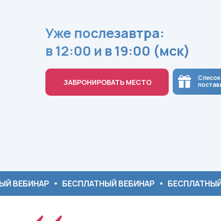
Уже послезавтра:
в 12:00 и в 19:00 (мск)
Список
ЗАБРОНИРОВАТЬ МЕСТО
постав
«
АР
БЕСПЛАТНЫЙ ВЕБИНАР
БЕСПЛАТНЫЙ ВЕБИНАР