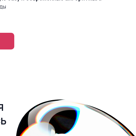
оды
Я
Я
СЬ