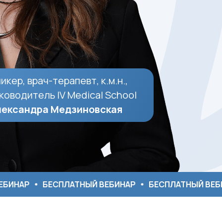
икер, врач-терапевт, к.м.н.,
ководитель IV Medical School
ександра Медзиновская
БЕСПЛАТНЫЙ ВЕБИНАР
БЕСПЛАТНЫЙ ВЕБИНАР
Б