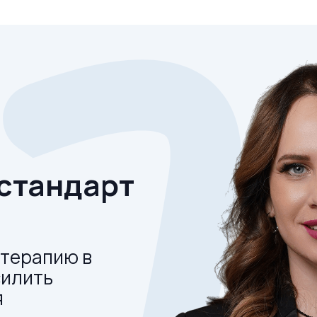
 стандарт
-терапию в
силить
я