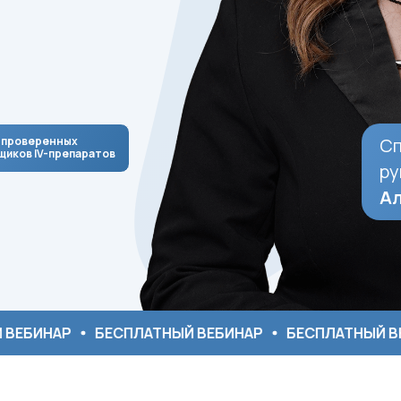
 проверенных
Сп
щиков IV-препаратов
ру
Ал
БЕСПЛАТНЫЙ ВЕБИНАР
БЕСПЛАТНЫЙ ВЕБИНАР